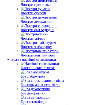
Люстри пристельові
Люстри сучасні
Люстри декоративні
Люстри світлодіодні
Люстри-свічки
Люстри з абажуром
Люстри-вентилятори
Бра та настінні світильники
Настінні світильники
Бра з абажуром
Бра спрямованого світла
Бра декоративні
Бра світлодіодні