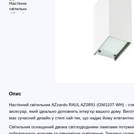
Опис
Настінний світильник AZzardo RAUL AZ0891 (GM1107-WH) - ст
аксесуар, який ідеально доповнить інтер'єр вашого дому. Вигот
має сучасний дизайн у стилі хай-тек, що надає йому елегантног
Світильник оснащений двома світлодіодними лампами потужніс
забезпечують яскраве та рівномірне освітлення. Завдяки ступен