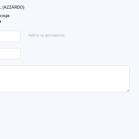
L (AZZARDO)
ісяців
р
Увійти за допомогою