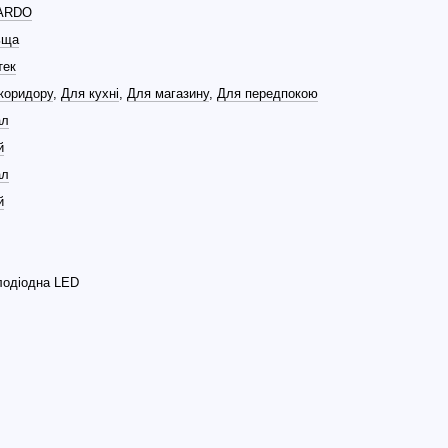
ARDO
ьща
тек
коридору
,
Для кухні
,
Для магазину
,
Для передпокою
ал
й
ал
й
лодіодна LED