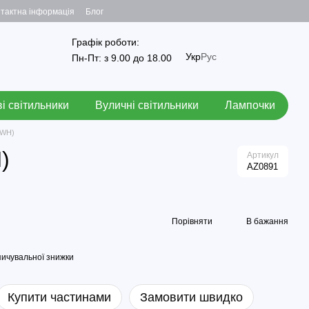
тактна інформація
Блог
Графік роботи:
Укр
Рус
Пн-Пт: з 9.00 до 18.00
і світильники
Вуличні світильники
Лампочки
-WH)
)
Артикул
AZ0891
Порівняти
В бажання
ичувальної знижки
Купити частинами
Замовити швидко