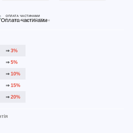
ОПЛАТА ЧАСТИНАМИ
5 платежів по 132.40 грн
⇒
3%
⇒
5%
⇒
10%
⇒
15%
⇒
20%
нтія