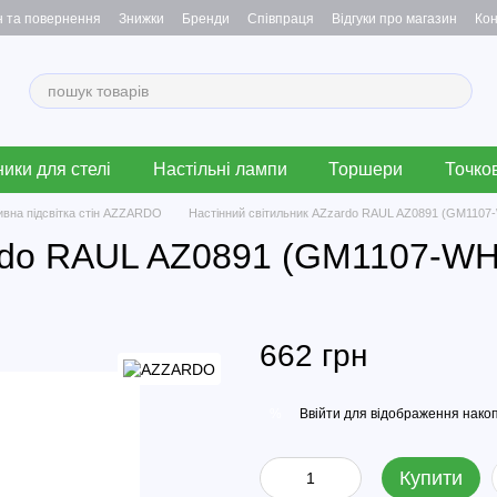
н та повернення
Знижки
Бренди
Співпраця
Відгуки про магазин
Кон
ики для стелі
Настільні лампи
Торшери
Точков
ивна підсвітка стін AZZARDO
Настінний світильник AZzardo RAUL AZ0891 (GM1107
ardo RAUL AZ0891 (GM1107-WH
662 грн
Ввійти
для відображення накоп
%
Купити