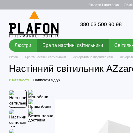
Перейти до основного контенту
Оплата і доставка
Обмі
380 63 500 90 98
Люстри
Бра та настінні світильники
Світильн
Plafon
Бра та настінні світильники
Декоративна підсвітка стін
Декорат
Настінний світильник AZz
В наявності
Написати відгук