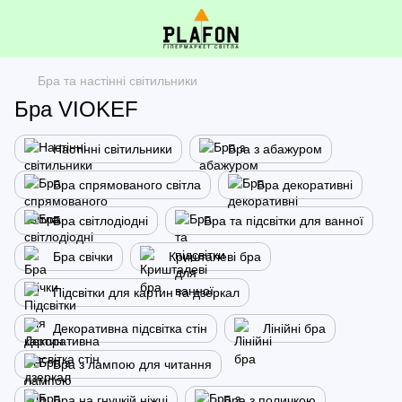
Бра та настінні світильники
Бра VIOKEF
Настінні світильники
Бра з абажуром
Бра спрямованого світла
Бра декоративні
Бра світлодіодні
Бра та підсвітки для ванної
Бра свічки
Кришталеві бра
Підсвітки для картин та дзеркал
Декоративна підсвітка стін
Лінійні бра
Бра з лампою для читання
Бра на гнучкій ніжці
Бра з поличкою