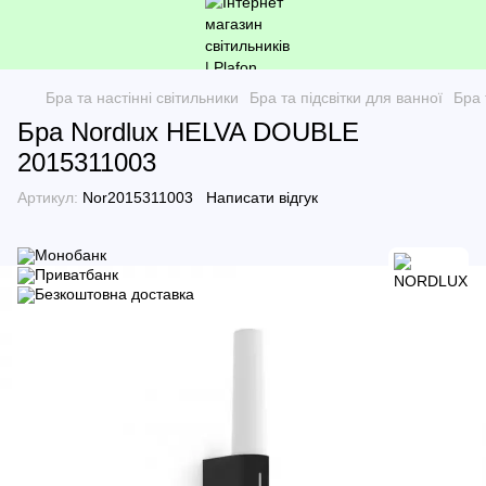
Бра та настінні світильники
Бра та підсвітки для ванної
Бра 
Бра Nordlux HELVA DOUBLE
2015311003
Артикул:
Nor2015311003
Написати відгук