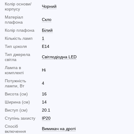
Колір основи/
Чорний
корпусу
Матеріал
Скло
плафона
Колір плафона
Білий
Кількість ламп
1
Тип цоколя
E14
Тип джерела
Світлодіодна LED
світла
Лампа в
Ні
комплекті
Потужність
4
лампи, Вт
Висота (см)
16
Ширина (см)
14
Виступ (см)
20.1
Ступінь захисту
IP20
Спосіб
Вимикач на дроті
включення