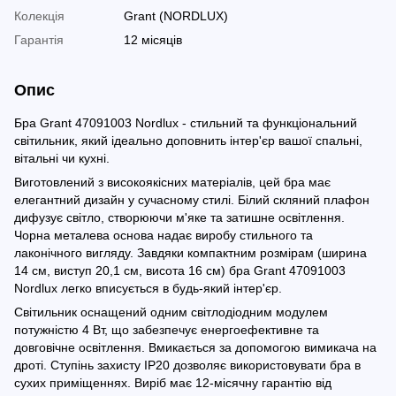
Колекція
Grant (NORDLUX)
Гарантія
12 місяців
Опис
Бра Grant 47091003 Nordlux - стильний та функціональний
світильник, який ідеально доповнить інтер'єр вашої спальні,
вітальні чи кухні.
Виготовлений з високоякісних матеріалів, цей бра має
елегантний дизайн у сучасному стилі. Білий скляний плафон
дифузує світло, створюючи м'яке та затишне освітлення.
Чорна металева основа надає виробу стильного та
лаконічного вигляду. Завдяки компактним розмірам (ширина
14 см, виступ 20,1 см, висота 16 см) бра Grant 47091003
Nordlux легко вписується в будь-який інтер'єр.
Світильник оснащений одним світлодіодним модулем
потужністю 4 Вт, що забезпечує енергоефективне та
довговічне освітлення. Вмикається за допомогою вимикача на
дроті. Ступінь захисту IP20 дозволяє використовувати бра в
сухих приміщеннях. Виріб має 12-місячну гарантію від