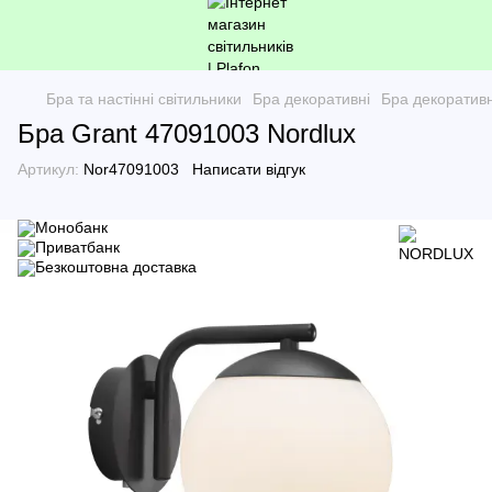
Бра та настінні світильники
Бра декоративні
Бра декорати
Бра Grant 47091003 Nordlux
Артикул:
Nor47091003
Написати відгук