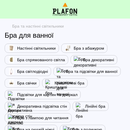
Бра та настінні світильники
Бра для ванної
Настінні світильники
Бра з абажуром
Бра спрямованого світла
Бра декоративні
Бра світлодіодні
Бра та підсвітки для ванної
Бра свічки
Кришталеві бра
Підсвітки для картин та дзеркал
Декоративна підсвітка стін
Лінійні бра
Бра з лампою для читання
Бра на гнучкій ніжці
Бра з поличкою