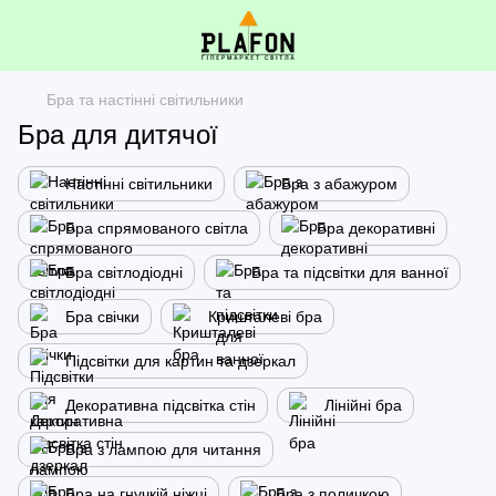
Бра та настінні світильники
Бра для дитячої
Настінні світильники
Бра з абажуром
Бра спрямованого світла
Бра декоративні
Бра світлодіодні
Бра та підсвітки для ванної
Бра свічки
Кришталеві бра
Підсвітки для картин та дзеркал
Декоративна підсвітка стін
Лінійні бра
Бра з лампою для читання
Бра на гнучкій ніжці
Бра з поличкою